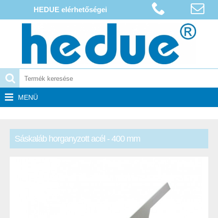
HEDUE elérhetőségei
MENÜ
Sáskaláb horganyzott acél - 400 mm