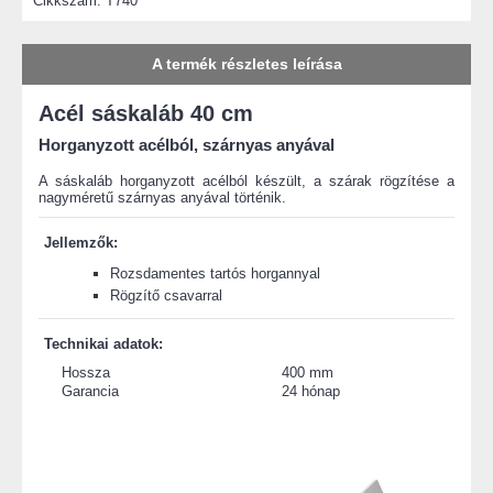
Cikkszám:
T740
A termék részletes leírása
Acél sáskaláb 40 cm
Horganyzott acélból, szárnyas anyával
A sáskaláb horganyzott acélból készült, a szárak rögzítése a
nagyméretű szárnyas anyával történik.
Jellemzők:
Rozsdamentes tartós horgannyal
Rögzítő csavarral
Technikai adatok:
Hossza
400 mm
Garancia
24 hónap