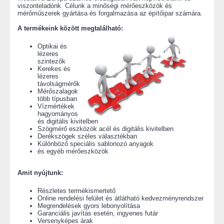
viszonteladónk. Célunk a minőségi mérőeszközök és
mérőműszerek gyártása és forgalmazása az építőipar számára.
A termékeink között megtalálható:
Optikai és
lézeres
szintezők
Kerekes és
lézeres
távolságmérők
Mérőszalagok
több típusban
Vízmértékek
hagyományos
és digitális kivitelben
Szögmérő eszközök acél és digitális kivitelben
Derékszögek széles választékban
Különböző speciális sablonozó anyagok
és egyéb mérőeszközök
Amit nyújtunk:
Részletes termékismertető
Online rendelési felület és átlátható kedvezményrendszer
Megrendelések gyors lebonyolítása
Garanciális javítás esetén, ingyenes futár
Versenyképes árak