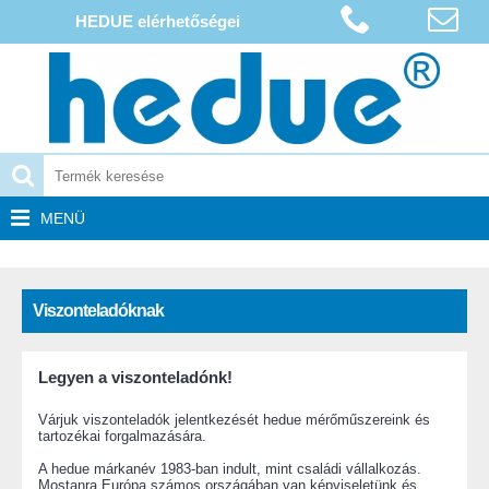
HEDUE elérhetőségei
MENÜ
Viszonteladóknak
Legyen a viszonteladónk!
Várjuk viszonteladók jelentkezését hedue mérőműszereink és
tartozékai forgalmazására.
A hedue márkanév 1983-ban indult, mint családi vállalkozás.
Mostanra Európa számos országában van képviseletünk és