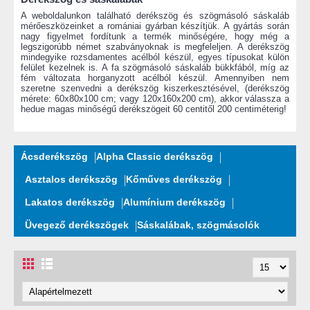
A weboldalunkon található derékszög és szögmásoló sáskaláb
mérőeszközeinket a romániai gyárban készítjük. A gyártás során
nagy figyelmet fordítunk a termék minőségére, hogy még a
legszigorúbb német szabványoknak is megfeleljen. A derékszög
mindegyike rozsdamentes acélból készül, egyes típusokat külön
felület kezelnek is. A fa szögmásoló sáskaláb bükkfából, míg az
fém változata horganyzott acélból készül. Amennyiben nem
szeretne szenvedni a derékszög kiszerkesztésével, (derékszög
mérete: 60x80x100 cm; vagy 120x160x200 cm), akkor válassza a
hedue magas minőségű derékszögeit 60 centitől 200 centiméterig!
Ácsderékszög
Alpha Classic derékszög
Asztalos derékszög
Kőműves derékszög
Lakatos derékszög
Alumínium derékszög
Üvegező derékszögek
Sáskalábak, szögmásolók