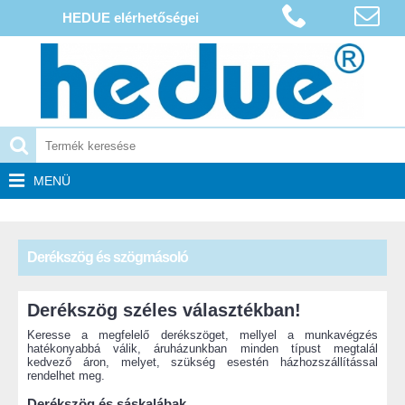
HEDUE elérhetőségei
MENÜ
Derékszög és szögmásoló
Derékszög széles választékban!
Keresse a megfelelő derékszöget, mellyel a munkavégzés
hatékonyabbá válik, áruházunkban minden típust megtalál
kedvező áron, melyet, szükség esestén házhozszállítással
rendelhet meg.
Derékszög és sáskalábak