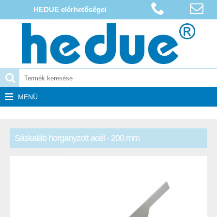
HEDUE elérhetőségei
MENÜ
Sáskaláb horganyzott acél - 200 mm