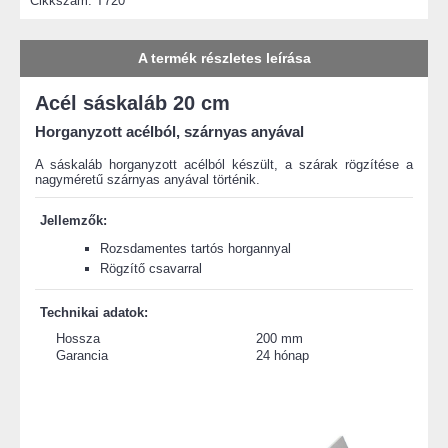
Cikkszám:
T720
A termék részletes leírása
Acél sáskaláb 20 cm
Horganyzott acélból, szárnyas anyával
A sáskaláb horganyzott acélból készült, a szárak rögzítése a
nagyméretű szárnyas anyával történik.
Jellemzők:
Rozsdamentes tartós horgannyal
Rögzítő csavarral
Technikai adatok:
Hossza
200 mm
Garancia
24 hónap