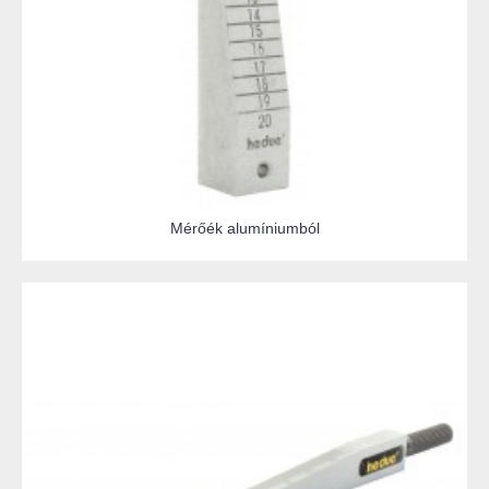
Mérőék alumíniumból