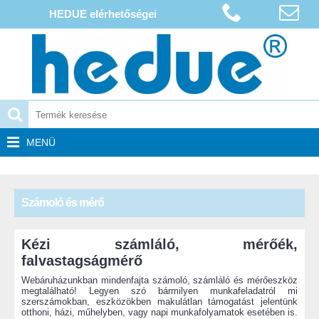
HEDUE elérhetőségei
MENÜ
Számoló és mérő
Kézi számláló, mérőék,
falvastagságmérő
Webáruházunkban mindenfajta számoló, számláló és mérőeszköz
megtalálható! Legyen szó bármilyen munkafeladatról mi
szerszámokban, eszközökben makulátlan támogatást jelentünk
otthoni, házi, műhelyben, vagy napi munkafolyamatok esetében is.