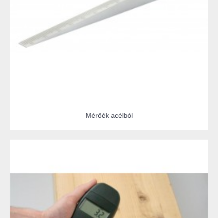
Mérőék acélból