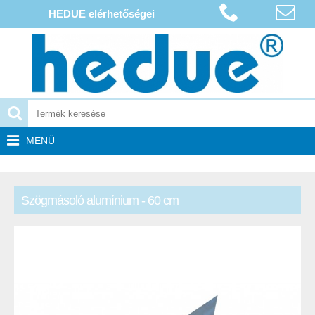
HEDUE elérhetőségei
MENÜ
Szögmásoló alumínium - 60 cm