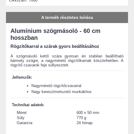
Cikkszám:
T860
A termék részletes leírása
Alumínium szögmásoló - 60 cm
hosszban
Rögzítőkarral a szárak gyors beállításához
A szögmásoló kettő szára gyorsan én stabilan beállítható
bármely szögre, a nagyméretű rögzítőkarnak köszönhetően. A
rögzítő csavarok feje süllyesztett.
Jellemzők:
Nagyméretű rögzítőcsavarral
Nagy keresztmetszetű munkákhoz
Technikai adatok:
Méret
600 x 50 mm
Súly
770 g
Garancia
24 hónap