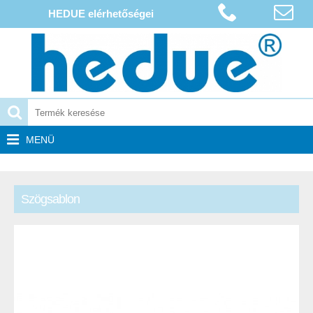
HEDUE elérhetőségei
MENÜ
Szögsablon