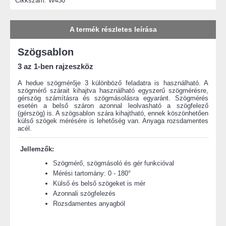
Cikkszám:
W450
A termék részletes leírása
Szögsablon
3 az 1-ben rajzeszköz
A hedue szögmérője 3 különböző feladatra is használható. A
szögmérő szárait kihajtva használható egyszerű szögmérésre,
gérszög számításra és szögmásolásra egyaránt. Szögmérés
esetén a belső száron azonnal leolvasható a szögfelező
(gérszög) is. A szögsablon szára kihajtható, ennek köszönhetően
külső szögek mérésére is lehetőség van. Anyaga rozsdamentes
acél.
Jellemzők:
Szögmérő, szögmásoló és gér funkcióval
Mérési tartomány: 0 - 180°
Külső és belső szögeket is mér
Azonnali szögfelezés
Rozsdamentes anyagból