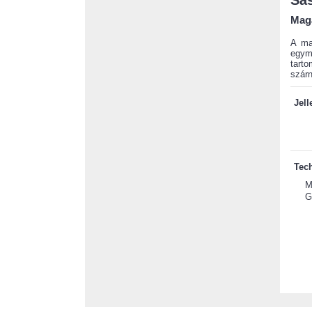
Sá
Maga
A ma
egym
tart
szárn
Jel
Tech
M
G