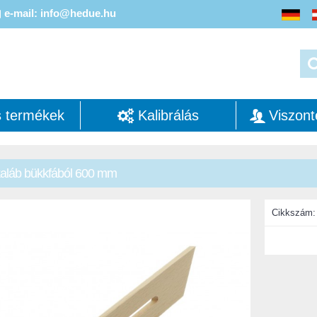
e-mail: info@hedue.hu
s termékek
Kalibrálás
Viszont
aláb bükkfából 600 mm
Cikkszám