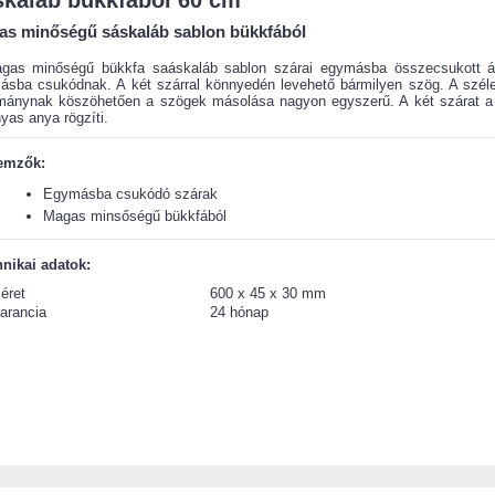
skaláb bükkfából 60 cm
s minőségű sáskaláb sablon bükkfából
gas minőségű bükkfa saáskaláb sablon szárai egymásba összecsukott ál
ásba csukódnak. A két szárral könnyedén levehető bármilyen szög. A széle
ománynak köszöhetően a szögek másolása nagyon egyszerű. A két szárat a
yas anya rögzíti.
lemzők:
Egymásba csukódó szárak
Magas minsőségű bükkfából
nikai adatok:
éret
600 x 45 x 30 mm
arancia
24 hónap