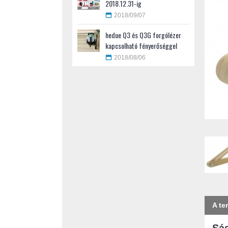
2018.12.31-ig
2018/09/07
hedue Q3 és Q3G forgólézer
kapcsolható fényerőséggel
2018/08/06
A te