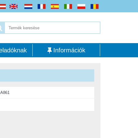
eladóknak
Információk
:
A861