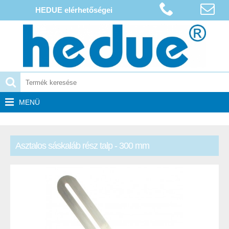
HEDUE elérhetőségei
MENÜ
Asztalos sáskaláb rész talp - 300 mm