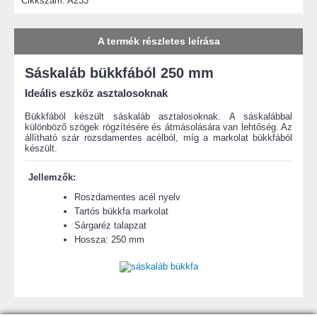
Cikkszám:
A233
A termék részletes leírása
Sáskaláb bükkfából 250 mm
Ideális eszköz asztalosoknak
Bükkfából készült sáskaláb asztalosoknak. A sáskalábbal
különböző szögek rögzítésére és átmásolására van lehtőség. Az
állítható szár rozsdamentes acélból, míg a markolat bükkfából
készült.
Jellemzők:
Roszdamentes acél nyelv
Tartós bükkfa markolat
Sárgaréz talapzat
Hossza: 250 mm